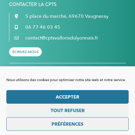
CONTACTER LA CPTS
5 place du marché, 69670 Vaugneray
06 77 46 03 45
contact@cptsvallonsdulyonnais.fr
ÉCRIVEZ-NOUS
Retrouvez nous sur Facebook...
Nous utilisons des cookies pour optimiser notre site web et notre service.
... et sur LinkedIn !
ACCEPTER
TOUT REFUSER
Mentions légales
–
Politique de confidentialité
–
Politique de cookies
PRÉFÉRENCES
Site réalisé avec
dans les Monts du Lyonnais, par
Romain VERICEL – Studio
PRINT WEB PHOTO VIDEO