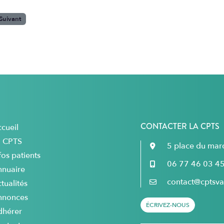
Suivant
CONTACTER LA CPTS
cueil
a CPTS
5 place du ma
fos patients
06 77 46 03 4
nnuaire
contact@cptsval
tualités
nnonces
ÉCRIVEZ-NOUS
dhérer