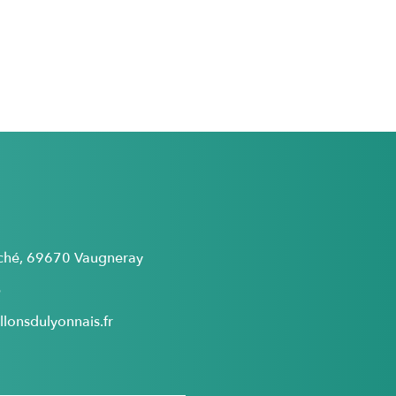
rché, 69670 Vaugneray
5
lonsdulyonnais.fr