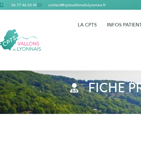
06 77 46 03 45
contact@cptsvallonsdulyonnais.fr
LA CPTS
INFOS PATIEN
FICHE P