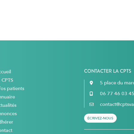
CONTACTER LA CPTS
cueil
a CPTS
5 place du ma
fos patients
06 77 46 03 4
nnuaire
contact@cptsval
tualités
nnonces
ÉCRIVEZ-NOUS
dhérer
ontact