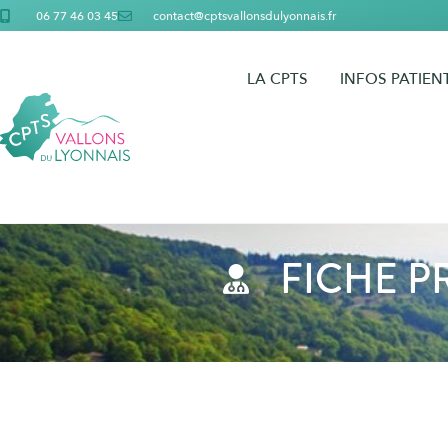
06 77 46 03 45
contact@cptsvallonsdulyonnais.fr
LA CPTS
INFOS PATIEN
FICHE P