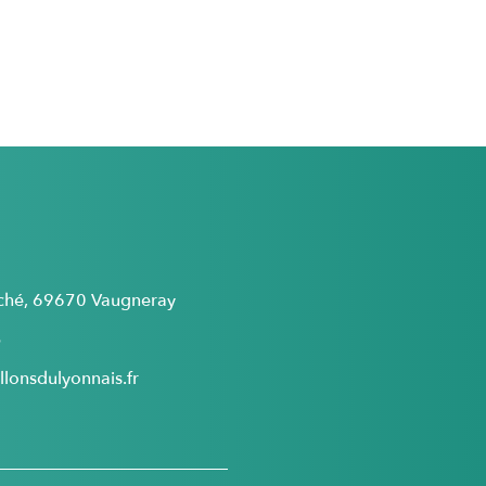
rché, 69670 Vaugneray
5
lonsdulyonnais.fr