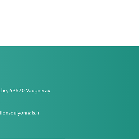
rché, 69670 Vaugneray
5
lonsdulyonnais.fr