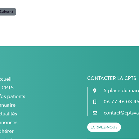
Suivant
CONTACTER LA CPTS
cueil
a CPTS
5 place du ma
fos patients
06 77 46 03 4
nnuaire
contact@cptsval
tualités
nnonces
ÉCRIVEZ-NOUS
dhérer