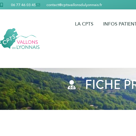
06 77 46 03 45
contact@cptsvallonsdulyonnais.fr
LA CPTS
INFOS PATIEN
FICHE P