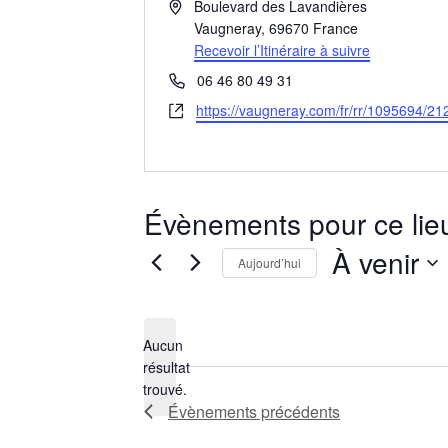
Adresse
Boulevard des Lavandières
Vaugneray
,
69670
France
Recevoir l’Itinéraire à suivre
Téléphone
06 46 80 49 31
Site
https://vaugneray.com/fr/rr/1095694/21
web
Évènements pour ce lie
À venir
Aujourd’hui
Sélectionnez
une
date.
Aucun
résultat
Notice
trouvé.
Évènements
précédents