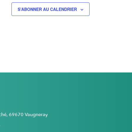
S’ABONNER AU CALENDRIER
rché, 69670 Vaugneray
5