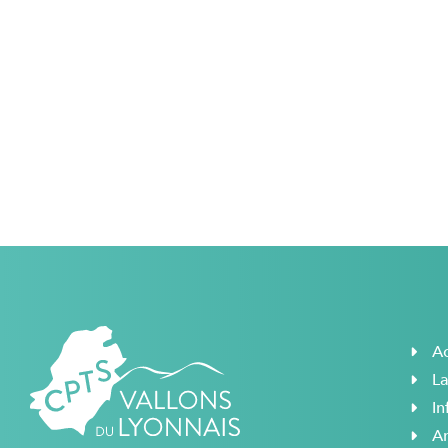
Ac
L
In
A