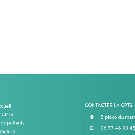
CONTACTER LA CPTS
cueil
a CPTS
5 place du ma
fos patients
06 77 46 03 4
nnuaire